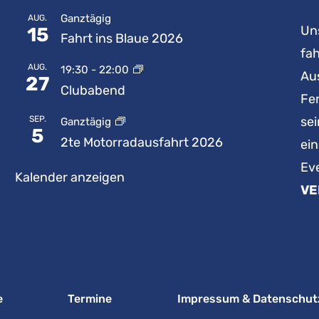
Ganztägig
AUG.
Uns
15
Fahrt ins Blaue 2026
fah
AUG.
19:30
-
22:00
Au
27
Clubabend
Fe
SEP.
se
Ganztägig
5
2te Motorradausfahrt 2026
ei
Ev
Kalender anzeigen
VE
e
Termine
Impressum & Datenschut