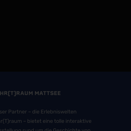
HR(T)RAUM MATTSEE
er Partner – die Erlebniswelten
r(T)raum – bietet eine tolle interaktive
sstellung rund um die Geschichte von