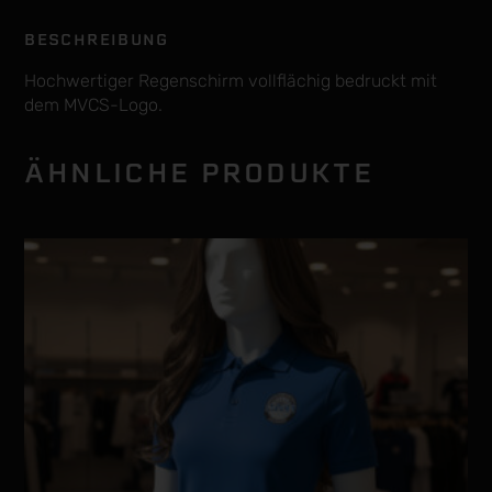
BESCHREIBUNG
Hochwertiger Regenschirm vollflächig bedruckt mit
dem MVCS-Logo.
ÄHNLICHE PRODUKTE
Dieses
Produkt
weist
mehrere
Varianten
auf.
Die
Optionen
können
auf
der
Produktseite