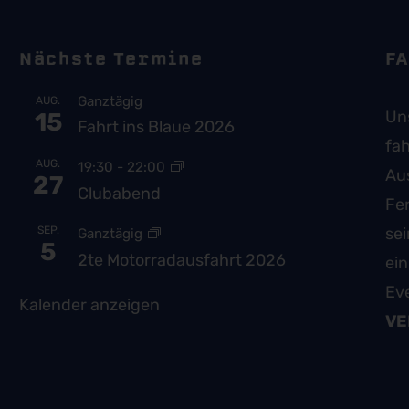
Nächste Termine
FA
Ganztägig
AUG.
Uns
15
Fahrt ins Blaue 2026
fah
AUG.
19:30
-
22:00
Au
27
Clubabend
Fe
SEP.
se
Ganztägig
5
2te Motorradausfahrt 2026
ei
Ev
Kalender anzeigen
VE