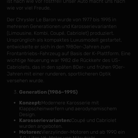
ist nach wie vor rostfrei! Unser Auto macht uns nach
wie vor viel Freude,
Der Chrysler Le Baron wurde von 1977 bis 1995 in
mehreren Generationen und Karosserievarianten
(Limousine, Kombi, Coupé, Cabriolet) produziert.
Ursprünglich als kompaktes Luxusmodell gestartet,
entwickelte er sich in den 1980er-Jahren zum
Frontantriebs-Fahrzeug auf Basis der K-Plattform. Eine
wichtige Neuerung war 1982 die Rückkehr des US-
Cabriolets, das in den späten 80er- und frühen 90er-
Jahren mit einer runderen, sportlicheren Optik
versehen wurde.
Generation (1986–1995)
Konzept:
Modernere Karosserie mit
Klappscheinwerfern und aerodynamischem
Design.
Karosserievarianten:
Coupé und Cabriolet
wurden angeboten.
Motoren:
Vierzylinder-Motoren und ab 1990 ein
3,0-Liter-V6-Motor von Mitsubishi.