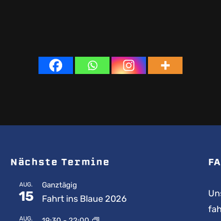
Nächste Termine
FA
Ganztägig
AUG.
Uns
15
Fahrt ins Blaue 2026
fah
AUG.
19:30
-
22:00