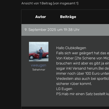
Ansicht von 1 Beitrag (von insgesamt 1)
Autor
Beiträge
9. September 2025 um 19:38 Uhr
Hallo Clubkollegen
Falls sich wer geärgert hat das 
Von Kleber (2te Schiene von Mic
brauchen wird aber es gibt ja e
vweugen
sogar inkl Versand herum.Bei de
Teilnehmer
immer noch über 100 Euro unter 
Vredestein also auch bei sportli
sicherer rüber kommt.
LG Eugen
PS:Hab mir einen Satz bestellt 