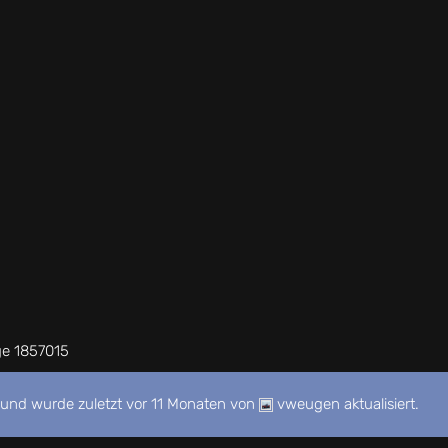
ge 1857015
 und wurde zuletzt
vor 11 Monaten
von
vweugen
aktualisiert.