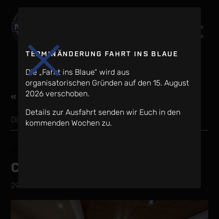
TERMINÄNDERUNG FAHRT INS BLAUE
Die „Fahrt ins Blaue“ wird aus
organisatorischen Gründen auf den 15. August
2026 verschoben.
« Alle Veranstaltungen
Details zur Ausfahrt senden wir Euch in den
Diese Veranstaltung hat bereits stattgefunden.
kommenden Wochen zu.
Veranstaltungsserie:
Clubabend
Clubabend
29. Januar - 19:30
-
22:00