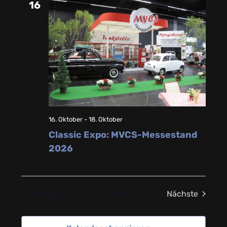
16
16. Oktober
-
18. Oktober
Classic Expo: MVCS-Messestand
2026
Heute
Nächste
Veranstaltungen
Vorherige
Veranstalt