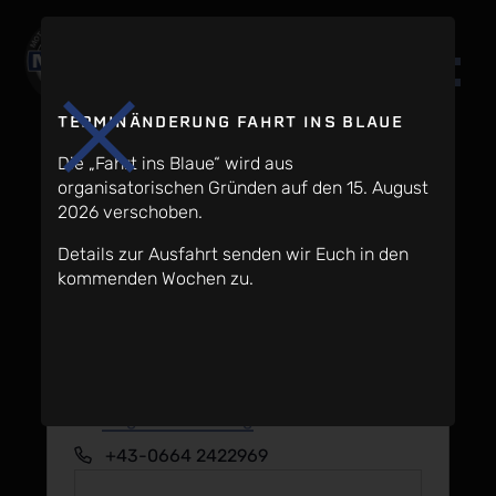
TERMINÄNDERUNG FAHRT INS BLAUE
Die „Fahrt ins Blaue“ wird aus
organisatorischen Gründen auf den 15. August
2026 verschoben.
Details zur Ausfahrt senden wir Euch in den
BACHRAIN – Bio am Berg
kommenden Wochen zu.
« Alle Veranstaltungen
Adresse
Moosegg 19
Golling
,
Salzburg
5440
Österreich
Wegbeschreibung
Telefon
+43-0664 2422969